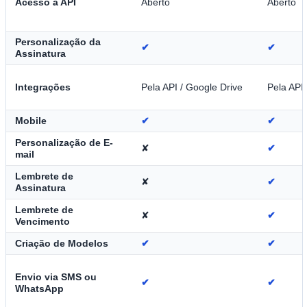
Acesso à API
Aberto
Aberto
Personalização da
✔
✔
Assinatura
Integrações
Pela API / Google Drive
Pela API 
Mobile
✔
✔
Personalização de E-
✘
✔
mail
Lembrete de
✘
✔
Assinatura
Lembrete de
✘
✔
Vencimento
Criação de Modelos
✔
✔
Envio via SMS ou
✔
✔
WhatsApp