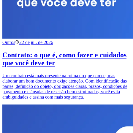
Outros
22 de jul. de 2026
Contrato: o que é, como fazer e cuidados
que você deve ter
Um contrato está mais presente na rotina do que parece, mas
elaborar um bom documento exige atenção. Com identificação das
partes, definição do objeto, obrigações claras, prazos, condições de
pagamento e cláusulas de rescisão bem estruturadas, você evita
ambiguidades e assina com mais segurança.