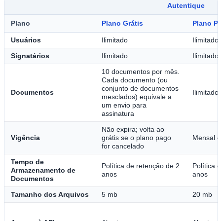
Autentique
Plano
Plano Grátis
Plano Pr
Usuários
Ilimitado
Ilimitado
Signatários
Ilimitado
Ilimitado
10 documentos por mês.
Cada documento (ou
conjunto de documentos
Documentos
Ilimitado
mesclados) equivale a
um envio para
assinatura
Não expira; volta ao
Vigência
grátis se o plano pago
Mensal o
for cancelado
Tempo de
Política de retenção de 2
Política 
Armazenamento de
anos
anos
Documentos
Tamanho dos Arquivos
5 mb
20 mb