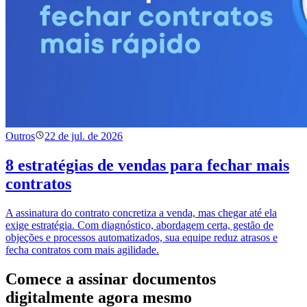
Outros
22 de jul. de 2026
8 estratégias de vendas para fechar mais
contratos
A assinatura do contrato concretiza a venda, mas chegar até ela
exige estratégia. Com diagnóstico, abordagem certa, gestão de
objeções e processos automatizados, sua equipe reduz atrasos e
fecha contratos com mais agilidade.
Comece a assinar
documentos
digitalmente
agora mesmo