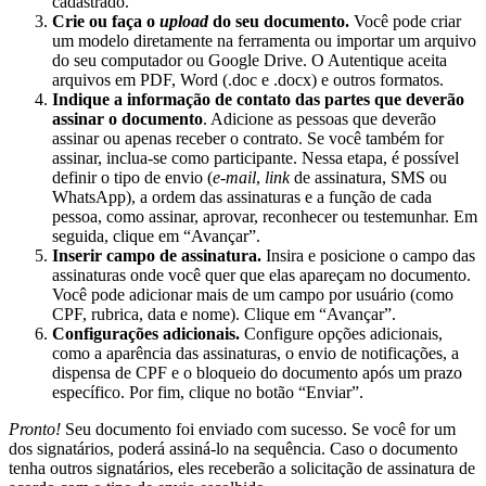
cadastrado.
Crie ou faça o
upload
do seu documento.
Você pode criar
um modelo diretamente na ferramenta ou importar um arquivo
do seu computador ou Google Drive. O Autentique aceita
arquivos em PDF, Word (.doc e .docx) e outros formatos.
Indique a informação de
contato das partes que deverão
assinar o documento
. Adicione as pessoas que deverão
assinar ou apenas receber o contrato. Se você também for
assinar, inclua-se como participante. Nessa etapa, é possível
definir o tipo de envio (
e-mail
,
link
de assinatura, SMS ou
WhatsApp), a ordem das assinaturas e a função de cada
pessoa, como assinar, aprovar, reconhecer ou testemunhar. Em
seguida, clique em “Avançar”.
Inserir campo de assinatura.
Insira e posicione o campo das
assinaturas onde você quer que elas apareçam no documento.
Você pode adicionar mais de um campo por usuário (como
CPF, rubrica, data e nome). Clique em “Avançar”.
Configurações adicionais.
Configure opções adicionais,
como a aparência das assinaturas, o envio de notificações, a
dispensa de CPF e o bloqueio do documento após um prazo
específico. Por fim, clique no botão “Enviar”.
Pronto!
Seu documento foi enviado com sucesso. Se você for um
dos signatários, poderá assiná-lo na sequência. Caso o documento
tenha outros signatários, eles receberão a solicitação de assinatura de