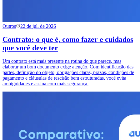
Outros
22 de jul. de 2026
Contrato: o que é, como fazer e cuidados
que você deve ter
Um contrato está mais presente na rotina do que parece, mas
elaborar um bom documento exige atenção. Com identificação das
partes, definição do objeto, obrigações claras, prazos, condições de
pagamento e cláusulas de rescisão bem estruturadas, você evita
ambiguidades e assina com mais segurança.