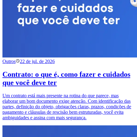
Outros
22 de jul. de 2026
Contrato: o que é, como fazer e cuidados
que você deve ter
Um contrato está mais presente na rotina do que parece, mas
elaborar um bom documento exige atenção. Com identificação das
partes, definição do objeto, obrigações claras, prazos, condições de
pagamento e cláusulas de rescisão bem estruturadas, você evita
ambiguidades e assina com mais segurança.