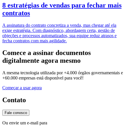
8 estratégias de vendas para fechar mais
contratos
A assinatura do contrato concretiza a venda, mas chegar até ela
exige estratégia. Com diagnóstico, abordagem certa, gestão de
objeções e processos automatizados, sua equipe reduz atrasos e
fecha contratos com mais agilidade.
Comece a assinar
documentos
digitalmente
agora mesmo
A mesma tecnologia utilizada por
+4.000 órgãos governamentais e
+60.000 empresas
está disponível para você!
Começar a usar agora
Contato
Fale conosco
Ou envie um e-mail para